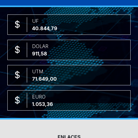
UF
40.844,79
DOLAR
911,58
UTM
71.649,00
EURO
1.053,36
ENLACES